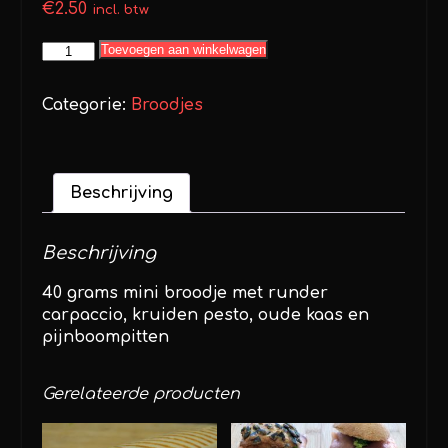
€
2.50
incl. btw
Mini
Toevoegen aan winkelwagen
broodje
carpaccio
Categorie:
Broodjes
aantal
Beschrijving
Beschrijving
40 grams mini broodje met runder
carpaccio, kruiden pesto, oude kaas en
pijnboompitten
Gerelateerde producten