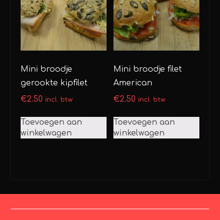
Mini broodje
Mini broodje filet
gerookte kipfilet
American
€
2.50
€
2.50
incl. btw
incl. btw
Toevoegen aan
Toevoegen aan
winkelwagen
winkelwagen