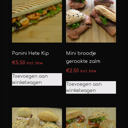
Panini Hete Kip
Mini broodje
gerookte zalm
€
5.50
incl. btw
€
2.50
incl. btw
Toevoegen aan
winkelwagen
Toevoegen aan
winkelwagen