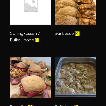
Springkussen /
Barbecue
(4)
Buikglijbaan
(1)