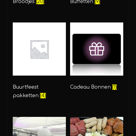
Broodjes
(20)
Buffetten
(9)
Buurtfeest
Cadeau Bonnen
(1)
pakketten
(4)