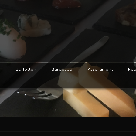
s
Buffetten
Barbecue
Assortiment
Fee