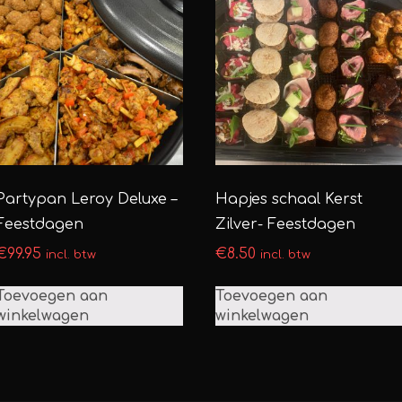
Partypan Leroy Deluxe –
Hapjes schaal Kerst
Feestdagen
Zilver- Feestdagen
€
99.95
€
8.50
incl. btw
incl. btw
Toevoegen aan
Toevoegen aan
winkelwagen
winkelwagen