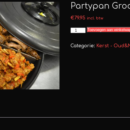
Partypan Groo
€
79.95
incl. btw
Partypan
Toevoegen aan winkelwa
Groot
-
Categorie:
Kerst - Oud&
Feestdagen
aantal