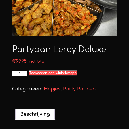
Partypan Leroy Deluxe
€
99.95
incl. btw
Partypan
Toevoegen aan winkelwagen
Leroy
Deluxe
Categorieën:
Hapjes
,
Party Pannen
aantal
Beschrijving