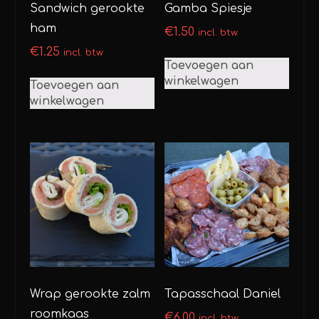
Sandwich gerookte
Gamba Spiesje
ham
€
1.50
incl. btw
€
1.25
incl. btw
Toevoegen aan
winkelwagen
Toevoegen aan
winkelwagen
Wrap gerookte zalm
Tapasschaal Daniel
roomkaas
€
6.00
incl. btw