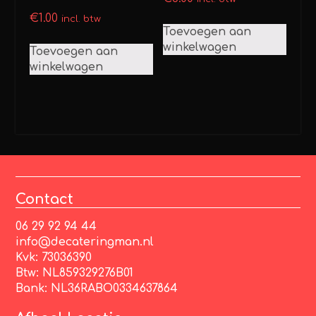
€
1.00
incl. btw
Toevoegen aan
winkelwagen
Toevoegen aan
winkelwagen
Contact
06 29 92 94 44
info@decateringman.nl
Kvk: 73036390
Btw: NL859329276B01
Bank: NL36RABO0334637864