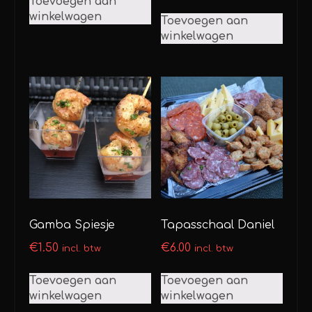
Toevoegen aan
winkelwagen
Toevoegen aan
winkelwagen
Gamba Spiesje
Tapasschaal Daniel
€
1.50
€
6.00
incl. btw
incl. btw
Toevoegen aan
Toevoegen aan
winkelwagen
winkelwagen