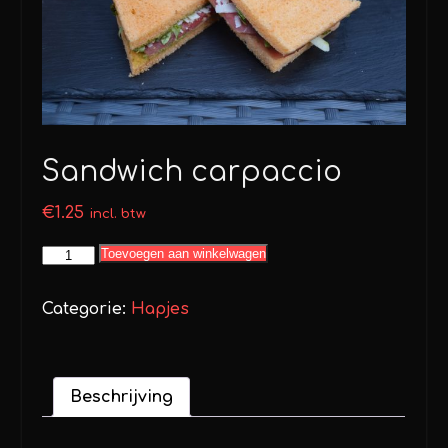
Sandwich carpaccio
€
1.25
incl. btw
Sandwich
Toevoegen aan winkelwagen
carpaccio
aantal
Categorie:
Hapjes
Beschrijving