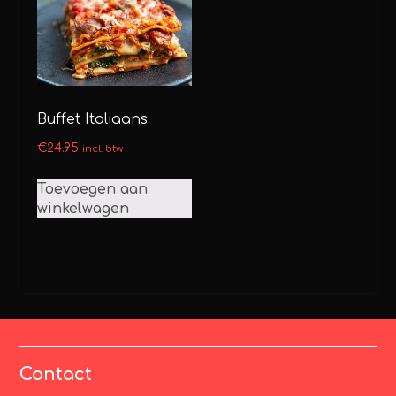
Buffet Italiaans
€
24.95
incl. btw
Toevoegen aan
winkelwagen
Contact