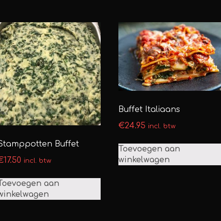
Buffet Italiaans
€
24.95
incl. btw
Stamppotten Buffet
Toevoegen aan
winkelwagen
€
17.50
incl. btw
Toevoegen aan
winkelwagen