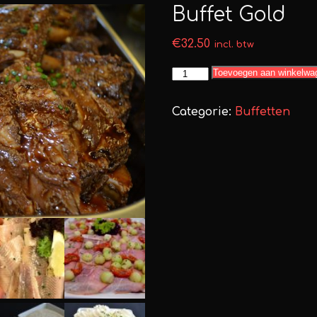
Buffet Gold
€
32.50
incl. btw
Buffet
Toevoegen aan winkelwa
Gold
aantal
Categorie:
Buffetten