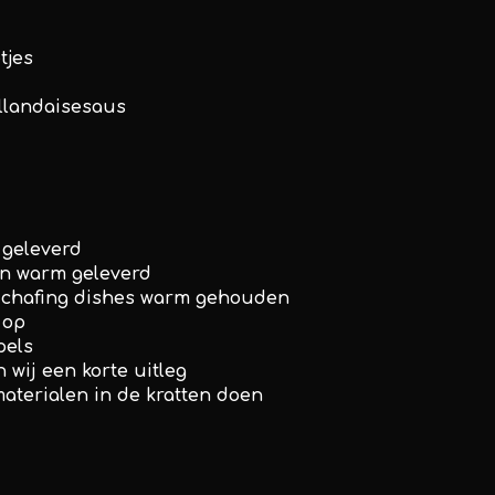
tjes
ollandaisesaus
 geleverd
en warm geleverd
 chafing dishes warm gehouden
 op
pels
 wij een korte uitleg
materialen in de kratten doen