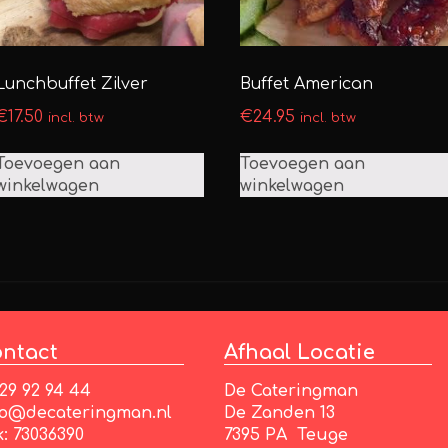
Lunchbuffet Zilver
Buffet American
€
17.50
€
24.95
incl. btw
incl. btw
Toevoegen aan
Toevoegen aan
winkelwagen
winkelwagen
ntact
Afhaal Locatie
 29 92 94 44
De Cateringman
fo@decateringman.nl
De Zanden 13
k: 73036390
7395 PA Teuge