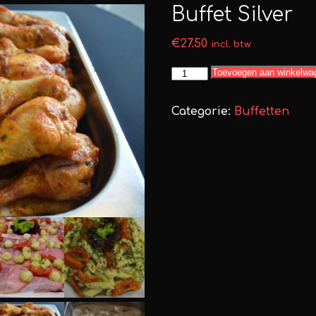
Buffet Silver
€
27.50
incl. btw
Buffet
Toevoegen aan winkelwa
Silver
aantal
Categorie:
Buffetten