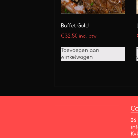
Buffet Gold
€
32.50
incl. btw
Toevoegen aan
winkelwagen
Co
06
in
Kv