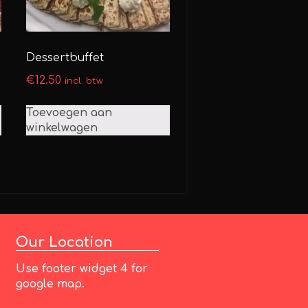
Dessertbuffet
€
12.50
incl. btw
Toevoegen aan
winkelwagen
Our Location
Use footer widget 4 for
google map.